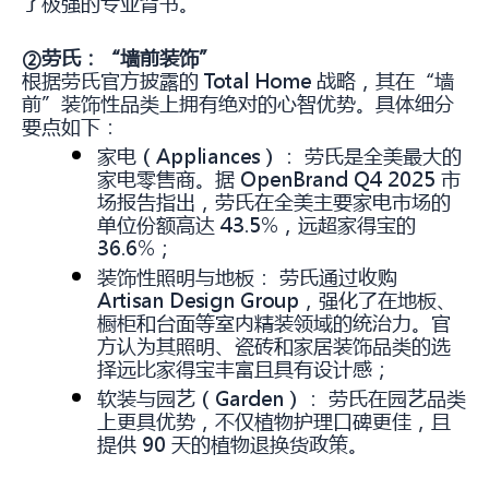
了极强的专业背书。
②劳氏
：“
墙前装饰”
根据劳氏官方披露的 Total Home 战略，其在“墙
前”装饰性品类上拥有绝对的心智优势。具体细分
要点如下：
家电（Appliances）： 劳氏是全美最大的
家电零售商。据 OpenBrand Q4 2025 市
场报告指出，劳氏在全美主要家电市场的
单位份额高达 43.5%，远超家得宝的
36.6%；
装饰性照明与地板： 劳氏通过收购
Artisan Design Group，强化了在地板、
橱柜和台面等室内精装领域的统治力。官
方认为其照明、瓷砖和家居装饰品类的选
择远比家得宝丰富且具有设计感；
软装与园艺（Garden）： 劳氏在园艺品类
上更具优势，不仅植物护理口碑更佳，且
提供 90 天的植物退换货政策。