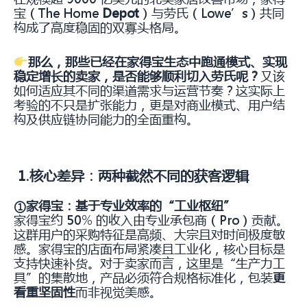
宝（The Home
Depot
）与劳氏（Lowe’s）共同
构成了高度稳固的双寡头格局。
那么，那些已经在家得宝生态中跑通模式、实现
稳定增长的卖家，是否能够顺利切入劳氏呢？
又该
如何适应其不同的渠道需求与运营节奏？这实际上
考验的不只是扩张能力，更是对商业模式、用户结
构及供应链协同能力的全面重构。
1.核心差异：两种截然不同的获客逻辑
①家得宝：基于专业效率的“工业枢纽”
家得宝约 50% 的收入由专业承包商（Pro）贡献。
这群用户的采购特征是高频、大宗且对时间极度敏
感。家得宝的店面布局紧凑且工业化，核心目标是
支持快速补货。对于卖家而言，这里是“生产力工
具”的集散地，产品必须符合规格标准化，包装
更
看重坚固性
而非视觉美感。