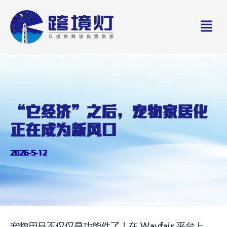
Skip
Men
to
content
“它经济”之后，宠物家居化
正在成为新风口
2026-5-12
宠物用品不仅仅是功能件了！在 Wayfair 平台上，