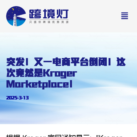
Skip
Men
to
content
突发！又一电商平台倒闭！这
次竟然是Kroger
Marketplace！
2025-3-13