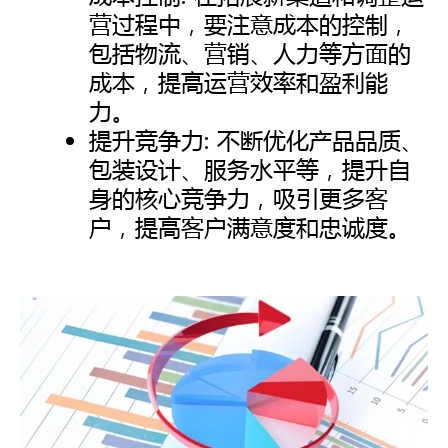
营过程中，要注意成本的控制，
包括物流、营销、人力等方面的
成本，提高运营效率和盈利能
力。
提升竞争力: 不断优化产品品质、
包装设计、服务水平等，提升自
身的核心竞争力，吸引更多客
户，提高客户满意度和忠诚度。