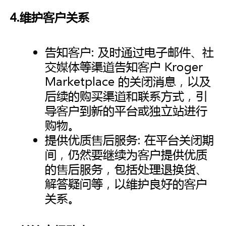
4.维护客户关系
告知客户: 及时通过电子邮件、社
交媒体等渠道告知客户 Kroger
Marketplace 的关闭消息，以及
后续的购买渠道和联系方式，引
导客户到新的平台或独立站进行
购物。
提供优质售后服务: 在平台关闭期
间，仍然要继续为客户提供优质
的售后服务，包括处理退换货、
解答疑问等，以维护良好的客户
关系。