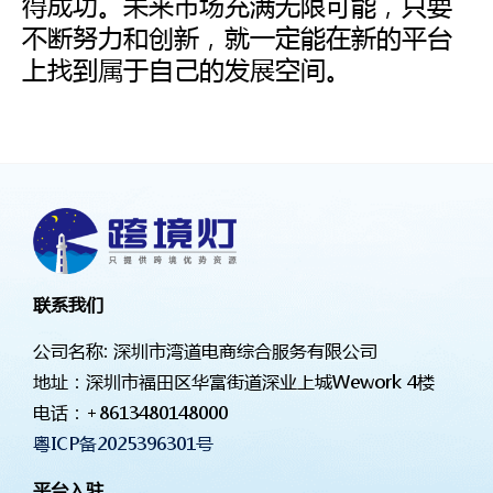
得成功。未来市场充满无限可能，只要
不断努力和创新，就一定能在新的平台
上找到属于自己的发展空间。
联系我们
公司名称: 深圳市湾道电商综合服务有限公司
地址：深圳市福田区华富街道深业上城Wework 4楼
电话：
+8613480148000
粤ICP备2025396301号
平台入驻