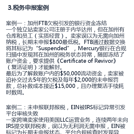
3.税务申报案例
案例一：加州FTB欠税引发的银行资金冻结
一个独立站卖家公司注册于内华达州，但在加州有
仓库和员工（实质经营）。卖家误以为无需向加州
纳税，长期未申报$800最低税。FTB通过数据交换
将其标记为“Suspended”，Mercury银行在合规
扫描中发现其在加州的税务状态异常，随即冻结了
账户资金，要求提供《Certificate of Revivor》
（复活证明）才能解封。
最后为了解救账户内的$50,000流动资金，卖家被
迫补交过去5年的欠税及每年$2,000的未申报罚
款，总补救成本接近$15,000，且办理复活手续耗
时数周。
案例二：未申报联邦报税，EIN被IRS标记异常引发
平台审核失败
一家跨境卖家使用美国LLC运营业务，连续两年未向
IRS提交联邦税表，误以为无利润无需申报，EIN被
标记为长期未申报状态。平台合规核查时发现异