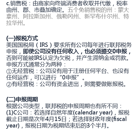
c.销售税：由商家向终端消费者收取并代缴，税率
由州、郡、市叠加确定。
五个免销售税的州：蒙大
拿州、阿拉斯加州、俄勒冈州、新罕布什尔州、特
拉华州。
(一)报税方式
美国国税局（IRS）要求所有公司每年进行联邦税务
申报，
即使公司没有任何收入，也必须提交0申报，
否则可能被IRS认定为欠税，并产生滞纳金或罚款。
申报方式通常分为两种：
①无经营税：公司没有用于注册任何平台、也没有
任何运作，可以进行“0申报”。
②有经营税：公司有资金进出，则需要做账报税。
(二)申报周期
根据公司类型，联邦税的申报周期也有所不同：
(1)C公司：若选择自然年度(calendar year)，报税
截止日期是次年4月15日；若选择财政年度(fiscal
year)，报税日期为税期结束后的3个半月。