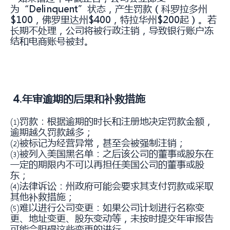
为“Delinquent”状态，产生罚款（科罗拉多州
$100，佛罗里达州$400，特拉华州$200起）。若
长期不处理，公司将被行政注销，导致银行账户冻
结和电商账号被封。
4.年审逾期的后果和补救措施
⑴罚款：根据逾期的时长和注册地决定罚款金额，
逾期越久罚款越多；
⑵被标记为经营异常，甚至会被强制注销；
⑶被列入美国黑名单：之后该公司的董事或股东在
一定的期限内不可以再担任美国公司的董事或股
东；
⑷法律诉讼：州政府可能会要求其支付罚款或采取
其他补救措施；
⑸难以进行公司变更：如果公司计划进行名称变
更、地址变更、股东变动等，未按时提交年审报告
可能会阻碍这些变更的进行。