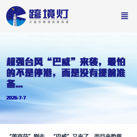
Skip
Men
to
content
超强台风“巴威”来袭，最怕
的不是停港，而是没有提前准
备...
2026-7-7
“美克莎”刚走，“巴威”又来了，而且来势更