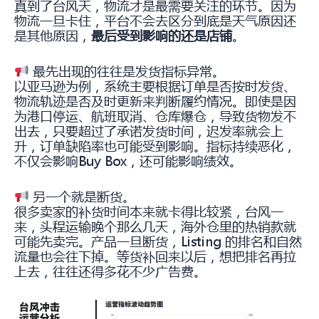
真到了台风天，物流才是最需要关注的环节。因为
物流一旦卡住，平台不会去区分到底是天气原因还
是其他原因，
最后受到影响的还是店铺
。
最先出现的往往是发货指标异常。
以亚马逊为例，系统主要根据订单是否按时发货、
物流轨迹是否及时更新来判断履约情况。即使是因
为港口停运、航班取消、仓库爆仓，导致货物发不
出去，只要超过了承诺发货时间，迟发率就会上
升，订单缺陷率也可能受到影响。指标持续恶化，
不仅会影响Buy Box，还可能影响绩效。
另一个就是断货。
很多卖家的补货时间本来就卡得比较紧，台风一
来，头程运输晚个那么几天，海外仓里的热销款就
可能先卖完。产品一旦断货，Listing 的排名和自然
流量也会往下掉。等货补回来以后，想把排名再拉
上去，往往还得多花不少广告费。