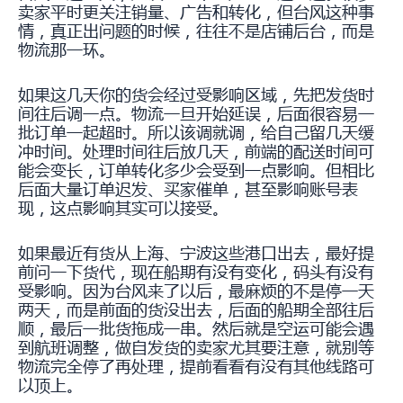
卖家平时更关注销量、广告和转化，但台风这种事
情，真正出问题的时候，往往不是店铺后台，而是
物流那一环。
如果这几天你的货会经过受影响区域，先把发货时
间往后调一点。物流一旦开始延误，后面很容易一
批订单一起超时。所以该调就调，给自己留几天缓
冲时间。处理时间往后放几天，前端的配送时间可
能会变长，订单转化多少会受到一点影响。但相比
后面大量订单迟发、买家催单，甚至影响账号表
现，这点影响其实可以接受。
如果最近有货从上海、宁波这些港口出去，最好提
前问一下货代，现在船期有没有变化，码头有没有
受影响。因为台风来了以后，最麻烦的不是停一天
两天，而是前面的货没出去，后面的船期全部往后
顺，最后一批货拖成一串。然后就是空运可能会遇
到航班调整，做自发货的卖家尤其要注意，就别等
物流完全停了再处理，提前看看有没有其他线路可
以顶上。