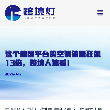
Skip
Men
to
content
这个德国平台的空调销量狂飙
13倍，跨境人速看！
2026-7-6
跨境电商运营们，你们知道吗？最近，德国本土最