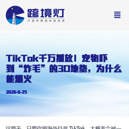
Skip
Men
to
content
TikTok千万播放！宠物吓
到“炸毛”的3D地垫，为什么
能爆火
2026-6-25
这两天，只要你刷海外抖音 TikTok，大概率会被一