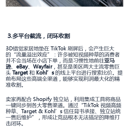
3.多平台截流，闭环收割
3D错觉家居地垫在 TikTok 刷屏后，会产生巨大
的“流量溢出效应”：许多被短视频种草的消费者
并不会当场在小店下单，而是习惯性地前往
亚马
逊
、
eBay
、
Wayfair
，甚至是美区两大主流零售巨
头
Target
和
Kohl’s
的线上平台进行搜索比价。提
前布局这些高端全渠道，能够实现利润最大化的精
准收割。
卖家再配合 Shopify 独立站，利用集成工具将商品
一键同步到各大零售渠道。通过“TikTok 视频高频
种草、Target & Kohl’s 信任背书承接、独立站统
一售后维护”，形成让竞品根本无法插足的降维打
击闭环。